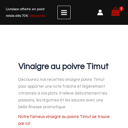
Aller
Livraison offerte en point
au
relais dès 70€:
cliquez ici.
contenu
Vinaigre au poivre Timut
Découvrez nos recettes vinaigre poivre Timut
pour apporter une note fraîche et légèrement
citronnée à vos plats. Il relève délicatement les
poissons, les légumes et les sauces avec une
belle finesse aromatique.
Notre fameux vinaigre au poivre Timut se trouve
par ici!