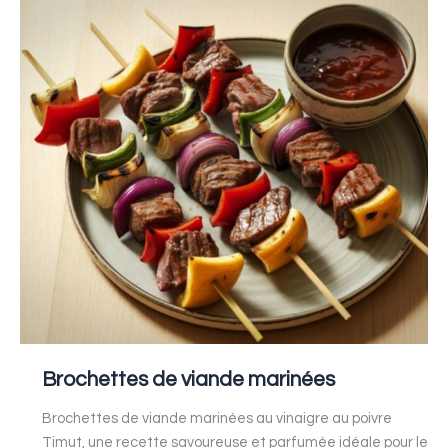
Brochettes
de
viande
marinées
Brochettes de viande marinées
Brochettes de viande marinées au vinaigre au poivre
Timut, une recette savoureuse et parfumée idéale pour le