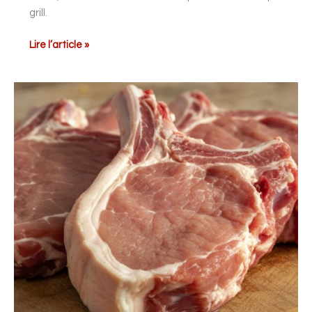
grill.
Lire l’article »
Côtelettes
de
porc