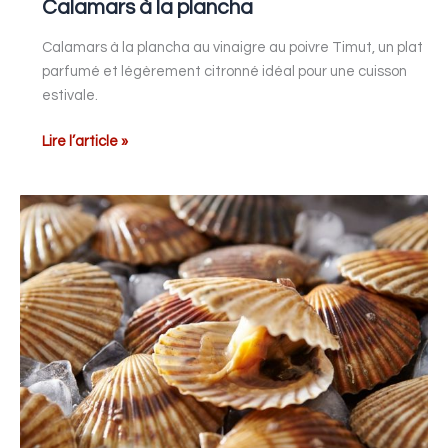
Calamars à la plancha
Calamars à la plancha au vinaigre au poivre Timut, un plat
parfumé et légèrement citronné idéal pour une cuisson
estivale.
Lire l’article »
Noix
de
Saint-
Jacques
et
agrumes