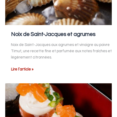
Noix de Saint-Jacques et agrumes
Noix de Saint-Jacques aux agrumes et vinaigre au poivre
Timut, une recette fine et parfumée aux notes fraîches et
légèrement citronnées.
Lire l’article »
Amuse-
bouche
saumon
et
fromage