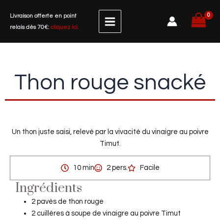
Aller
Livraison offerte en point
au
relais dès 70€:
cliquez ici.
contenu
Thon rouge snacké
Un thon juste saisi, relevé par la vivacité du vinaigre au poivre
Timut.
10 min
2 pers.
Facile
Ingrédients
2 pavés de thon rouge
2 cuillères à soupe de vinaigre au poivre Timut