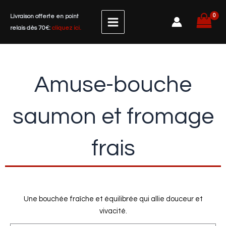
Aller
Livraison offerte en point
au
relais dès 70€:
cliquez ici.
contenu
Amuse-bouche
saumon et fromage
frais
Une bouchée fraîche et équilibrée qui allie douceur et
vivacité.