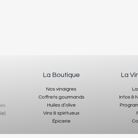
La Boutique
La Vi
Nos vinaigres
La
Coffrets gourmands
Infos &
Huiles d’olive
Program
rés
Vins & spiritueux
ie)
.
Épicerie
Co