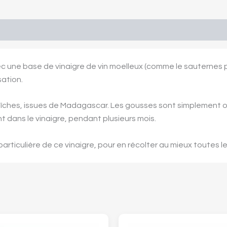
il gustatif ▾
Informations ▾
Description
ec une base de vinaigre de vin moelleux (comme le sauternes 
sation.
raîches, issues de Madagascar. Les gousses sont simplement o
t dans le vinaigre, pendant plusieurs mois.
eur particulière de ce vinaigre, pour en récolter au mieux toutes l
Plage
de