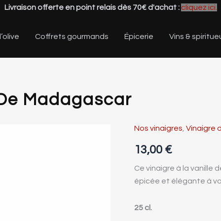
Livraison offerte en point relais dès 70€ d'achat :
cliquez ici.
’olive
Coffrets gourmands
Épicerie
Vins & spiritue
e De Madagascar
Nos vinaigres
,
Vinaigre d
quantité
de
13,00
€
Vinaigre
à
Ce vinaigre à la vanill
la
vanille
épicée et élégante à vo
de
Madagascar
25 cl.