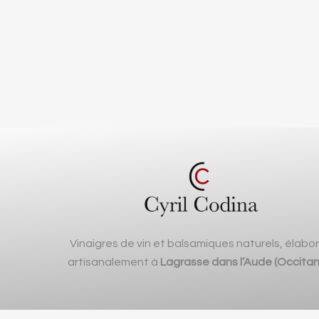
Vinaigres de vin et balsamiques naturels, élabo
artisanalement à
Lagrasse dans l’Aude (Occitan