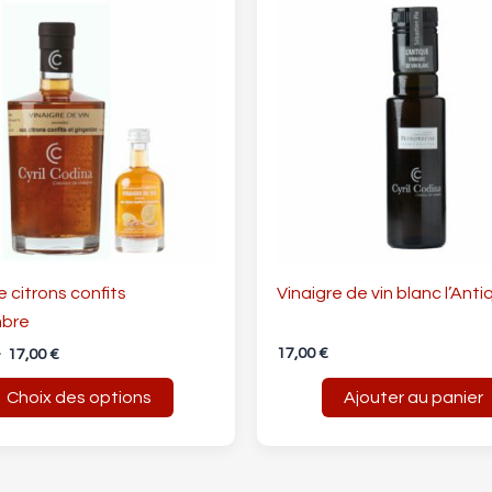
prix :
4,50 €
à
rs
17,00 €
ons.
s
t
s
e citrons confits
Vinaigre de vin blanc l’Anti
mbre
17,00
€
–
17,00
€
Choix des options
Ajouter au panier