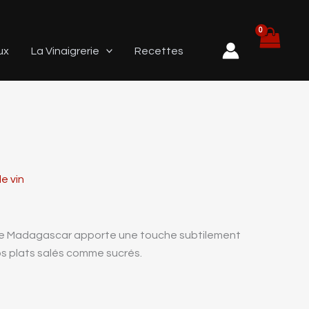
ux
La Vinaigrerie
Recettes
e vin
e de Madagascar apporte une touche subtilement
s plats salés comme sucrés.