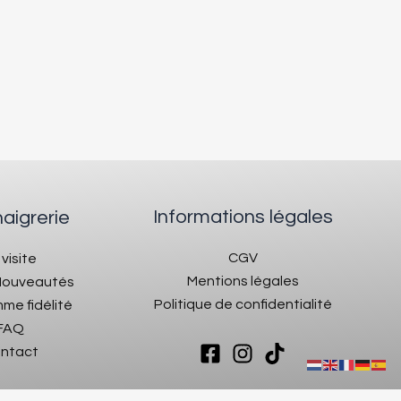
Informations légales
naigrerie
CGV
 visite
Mentions légales
 Nouveautés
Politique de confidentialité
me fidélité
FAQ
ntact