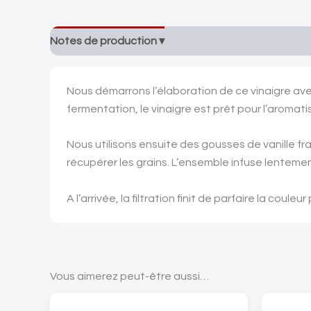
Notes de production ▾
Idées de recettes ▾
Prof
Nous démarrons l’élaboration de ce vinaigre av
fermentation, le vinaigre est prêt pour l’aromati
Nous utilisons ensuite des gousses de vanille f
récupérer les grains. L’ensemble infuse lentemen
A l’arrivée, la filtration finit de parfaire la coul
Vous aimerez peut-être aussi…
Ce