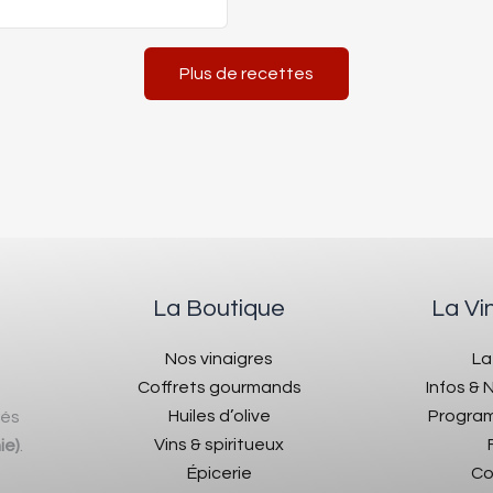
Plus de recettes
La Boutique
La Vi
Nos vinaigres
La
Coffrets gourmands
Infos &
Huiles d’olive
Program
rés
Vins & spiritueux
ie)
.
Épicerie
Co