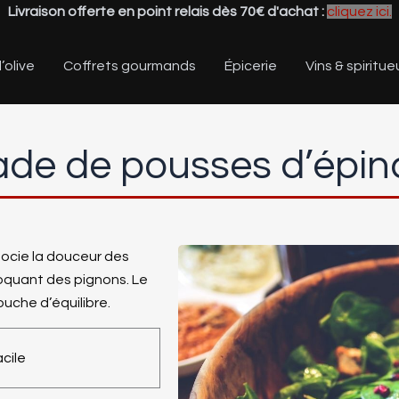
Livraison offerte en point relais dès 70€ d'achat :
cliquez ici.
’olive
Coffrets gourmands
Épicerie
Vins & spiritue
ade de pousses d’épin
ocie la douceur des
roquant des pignons. Le
uche d’équilibre.
cile