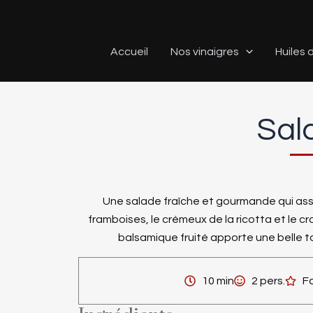
Aller
au
contenu
Accueil
Nos vinaigres
Huiles d
Sal
Une salade fraîche et gourmande qui ass
framboises, le crémeux de la ricotta et le c
balsamique fruité apporte une belle to
10 min
2 pers.
Fa