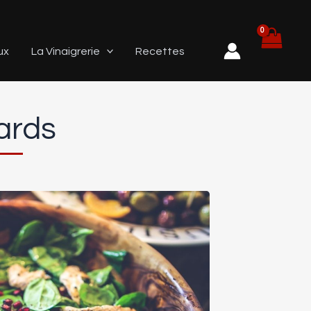
ux
La Vinaigrerie
Recettes
ards