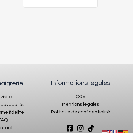
Informations légales
naigrerie
CGV
 visite
Mentions légales
 Nouveautés
Politique de confidentialité
me fidélité
FAQ
ntact