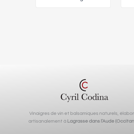
Vinaigres de vin et balsamiques naturels, élabo
artisanalement à
Lagrasse dans l’Aude (Occitan