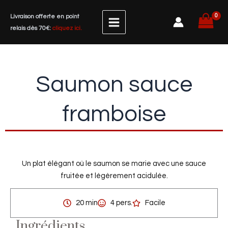
Aller
Livraison offerte en point
au
relais dès 70€:
cliquez ici.
contenu
Saumon sauce
framboise
Un plat élégant où le saumon se marie avec une sauce
fruitée et légèrement acidulée.
20 min
4 pers.
Facile
Ingrédients