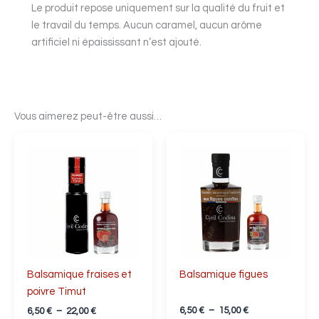
Le produit repose uniquement sur la qualité du fruit et
le travail du temps. Aucun caramel, aucun arôme
artificiel ni épaississant n’est ajouté.
Vous aimerez peut-être aussi…
Plage
Plage
Ce
Ce
de
de
produit
produit
prix :
prix :
a
6,50 €
a
6,50 €
à
à
plusieurs
plusieurs
22,00 €
15,00 €
variations.
variations.
Les
Les
options
options
peuvent
peuvent
Balsamique fraises et
Balsamique figues
être
être
poivre Timut
choisies
choisies
6,50
€
–
15,00
€
sur
sur
6,50
€
–
22,00
€