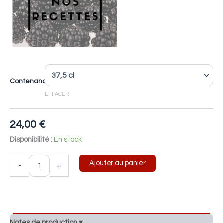
Contenance
EFFACER
24,00
€
Disponibilité :
En stock
Ajouter au panier
-
+
Notes de production ▾