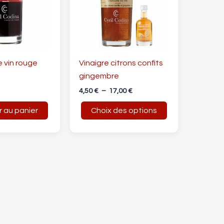
variations.
Les
options
peuvent
être
e vin rouge
Vinaigre citrons confits
choisies
gingembre
sur
4,50
€
–
17,00
€
la
r au panier
Choix des options
page
du
produit