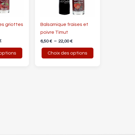
options
peuvent
être
es griottes
Balsamique fraises et
choisies
poivre Timut
sur
€
6,50
€
–
22,00
€
la
options
Choix des options
page
du
produit