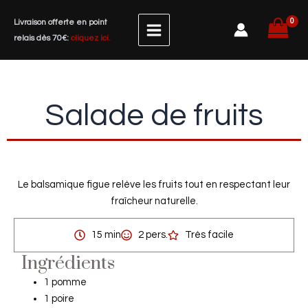
Aller
Livraison offerte en point
au
relais dès 70€:
cliquez ici.
contenu
Salade de fruits
Le balsamique figue relève les fruits tout en respectant leur
fraîcheur naturelle.
15 min
2 pers.
Très facile
Ingrédients
1 pomme
1 poire