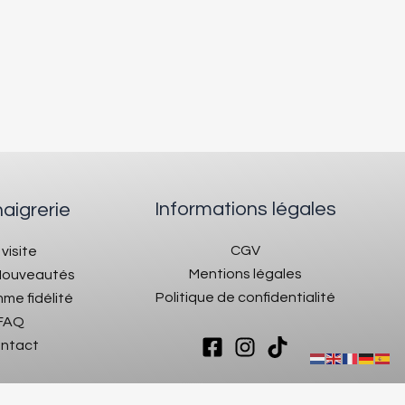
Informations légales
naigrerie
CGV
 visite
Mentions légales
 Nouveautés
Politique de confidentialité
me fidélité
FAQ
ntact