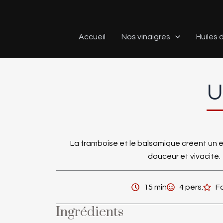
Aller
au
contenu
Accueil
Nos vinaigres
Huiles d
U
La framboise et le balsamique créent un éq
douceur et vivacité.
15 min
4 pers.
Fa
Ingrédients