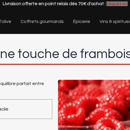
Livraison offerte en point relais dès 70€ d'achat :
cliquez ici.
’olive
Coffrets gourmands
Épicerie
Vins & spiritue
ne touche de framboi
uilibre parfait entre
cile