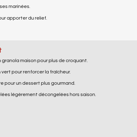
ises marinées.
r apporter du relief.
t
n granola maison pour plus de croquant.
vert pour renforcer la fraîcheur.
ère pour un dessert plus gourmand.
gelées légèrement décongelées hors saison.