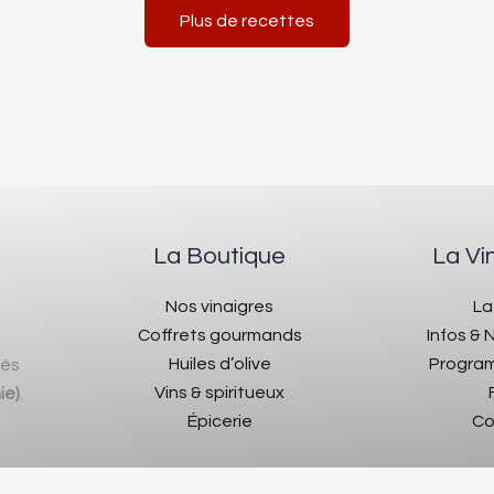
Plus de recettes
La Boutique
La Vi
Nos vinaigres
La
Coffrets gourmands
Infos &
Huiles d’olive
Program
rés
Vins & spiritueux
ie)
.
Épicerie
Co