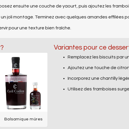
éposez ensuite une couche de yaourt, puis ajoutez les frambo
 un joli montage. Terminez avec quelques amandes effilées pou
rvir pour une texture bien fraîche.
Variantes pour ce desser
 ?
Remplacez les biscuits par u
Ajoutez une touche de citron 
Incorporez une chantilly lég
Utilisez des framboises sur
Balsamique mûres