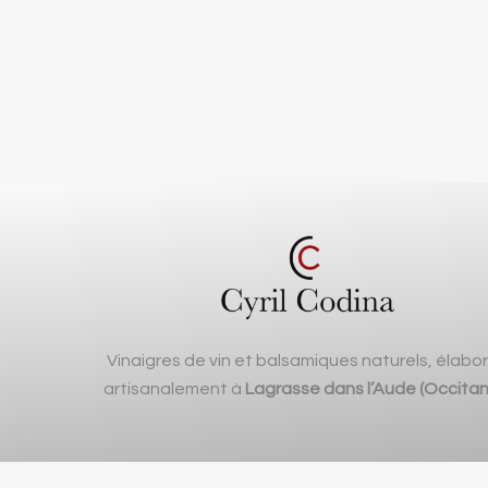
Vinaigres de vin et balsamiques naturels, élabo
artisanalement à
Lagrasse dans l’Aude (Occitan