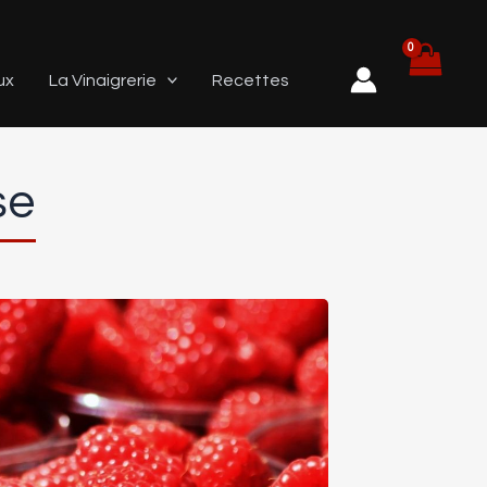
ux
La Vinaigrerie
Recettes
se