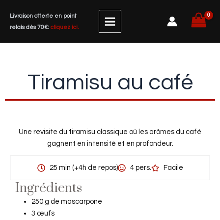
Aller
Livraison offerte en point
au
relais dès 70€:
cliquez ici.
contenu
Tiramisu au café
Une revisite du tiramisu classique où les arômes du café
gagnent en intensité et en profondeur.
25 min (+4h de repos)
4 pers.
Facile
Ingrédients
250 g de mascarpone
3 œufs