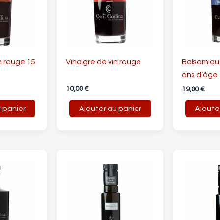
n rouge 15
Vinaigre de vin rouge
Balsamiqu
ans d’âge
10,00
€
19,00
€
 panier
Ajouter au panier
Ajoute