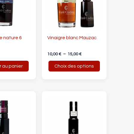
variations.
Les
options
peuvent
être
e nature 6
Vinaigre blanc Mauzac
choisies
sur
10,00
€
–
15,00
€
la
r au panier
Choix des options
page
du
produit