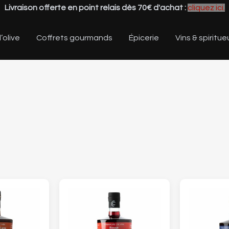
Livraison offerte en point relais dès 70€ d'achat :
cliquez ici.
’olive
Coffrets gourmands
Épicerie
Vins & spiritue