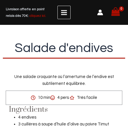
Aller
Livraison offerte en point
au
relais dès 70€:
cliquez ici.
contenu
Salade d'endives
Une salade croquante où l’amertume de l’endive est
subtilement équilibrée.
10 min
4 pers.
Très facile
Ingrédients
4 endives
3 cuillères à soupe d’huile d’olive au poivre Timut