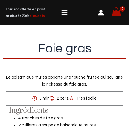
Aller
Livraison offerte en point
au
relais dès 70€:
cliquez ici.
contenu
Foie gras
Le balsamique mûres apporte une touche fruitée qui souligne
la richesse du foie gras.
5 min
2 pers.
Très facile
Ingrédients
4 tranches de foie gras
2 cuillères à soupe de balsamique mûres