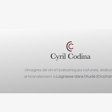
Vinaigres de vin et balsamiques naturels, élabo
artisanalement à
Lagrasse dans l’Aude (Occitan
Ouvert 7j/7 de 10h à 20h • Visites guidées à 10h, 11h30, 14h, 
de la promenade, 11220 Lagrass