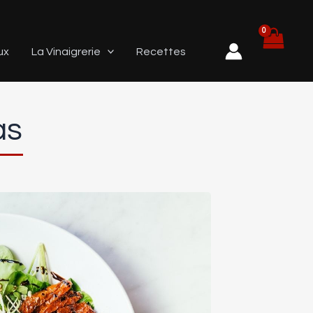
ux
La Vinaigrerie
Recettes
as