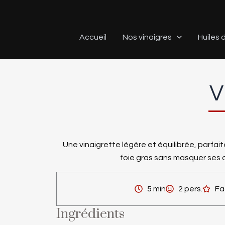
Aller
au
contenu
Accueil
Nos vinaigres
Huiles d
V
Une vinaigrette légère et équilibrée, parfa
foie gras sans masquer ses 
5 min
2 pers.
Fa
Ingrédients