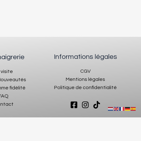
Informations légales
naigrerie
CGV
 visite
Mentions légales
 Nouveautés
Politique de confidentialité
me fidélité
FAQ
ntact
Copyright © Vinaigrerie Codina