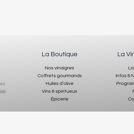
La Boutique
La Vi
Nos vinaigres
La
Coffrets gourmands
Infos &
Huiles d’olive
Program
rés
Vins & spiritueux
ie)
.
Épicerie
Co
15h30 et 17h •
11-16 boulevard
e