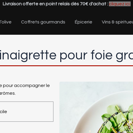
Livraison offerte en point relais dès 70€ d'achat :
cliquez ici.
’olive
Coffrets gourmands
Épicerie
Vins & spiritue
inaigrette pour foie gr
ite pour accompagner le
arômes.
cile