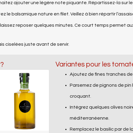
uhaitez ajouter une légère note piquante. Répartissez-la su
utez le balsamique nature en filet. Veillez à bien répartir l’a
uis laissez reposer quelques minutes. Ce court temps permet aux
is ciselées juste avant de servir.
Variantes pour les toma
 ?
Ajoutez de fines tranches de
Parsemez de pignons de pin 
croquant.
Intégrez quelques olives no
méditerranéenne.
Remplacez le basilic par de l