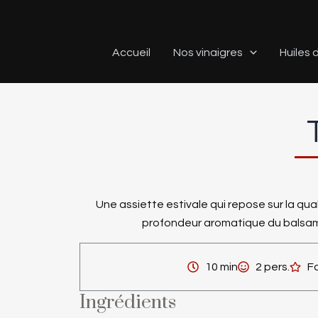
Aller
au
contenu
Accueil
Nos vinaigres
Huiles d
Une assiette estivale qui repose sur la qua
profondeur aromatique du balsam
10 min
2 pers.
Fa
Ingrédients