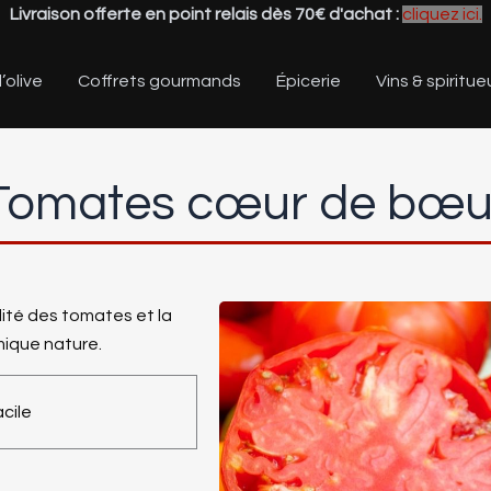
Livraison offerte en point relais dès 70€ d'achat :
cliquez ici.
’olive
Coffrets gourmands
Épicerie
Vins & spiritue
Tomates cœur de bœu
lité des tomates et la
ique nature.
cile