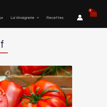
ux
La Vinaigrerie
Recettes
f