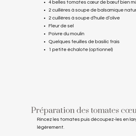
4 belles tomates cœur de bœuf bien m
2 cuillères à soupe de balsamique natu
2 cuillères à soupe d’huile d’olive
Fleur de sel
Poivre du moulin
Quelques feuilles de basilic frais
1 petite échalote (optionnel)
Préparation des tomates cœ
Rincez les tomates puis découpez-les en lar
légèrement.