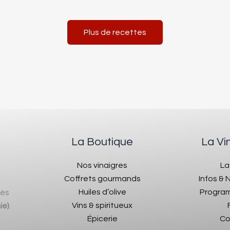
Plus de recettes
La Boutique
La Vi
Nos vinaigres
La
Coffrets gourmands
Infos &
Huiles d’olive
Program
rés
Vins & spiritueux
ie)
.
Épicerie
Co