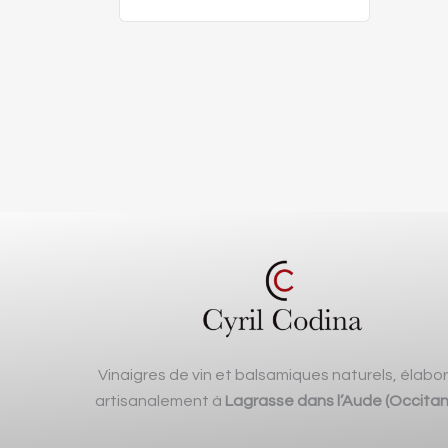
Vinaigres de vin et balsamiques naturels, élabo
artisanalement à
Lagrasse dans l’Aude (Occitan