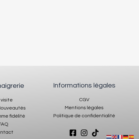
Informations légales
naigrerie
CGV
 visite
Mentions légales
 Nouveautés
Politique de confidentialité
me fidélité
FAQ
ntact