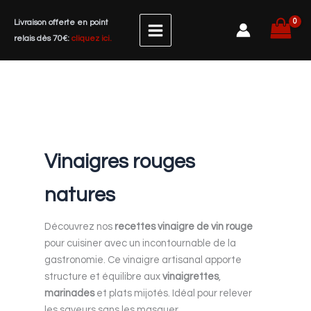
Aller
Livraison offerte en point
au
relais dès 70€:
cliquez ici.
contenu
Vinaigres rouges
natures
Découvrez nos
recettes vinaigre de vin rouge
pour cuisiner avec un incontournable de la
gastronomie. Ce vinaigre artisanal apporte
structure et équilibre aux
vinaigrettes
,
marinades
et plats mijotés. Idéal pour relever
les saveurs sans les masquer.