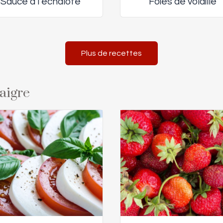
Sauce à l’échalote
Foies de volaille
Plus de recettes
naigre