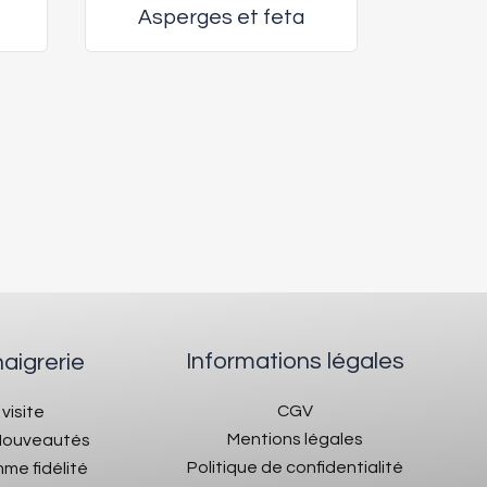
Asperges et feta
Informations légales
naigrerie
CGV
 visite
Mentions légales
 Nouveautés
Politique de confidentialité
me fidélité