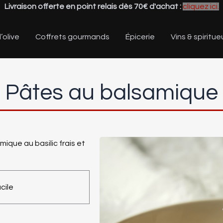
Livraison offerte en point relais dès 70€ d'achat :
cliquez ici.
’olive
Coffrets gourmands
Épicerie
Vins & spiritue
Pâtes au balsamique
que au basilic frais et
cile