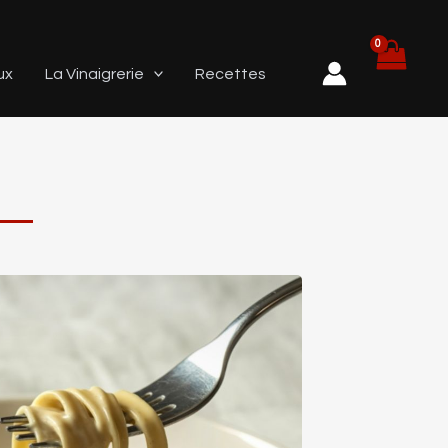
ux
La Vinaigrerie
Recettes