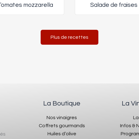
Tomates mozzarella
Salade de fraises
Plus de recettes
La Boutique
La Vi
Nos vinaigres
La
Coffrets gourmands
Infos &
Huiles d’olive
Program
rés