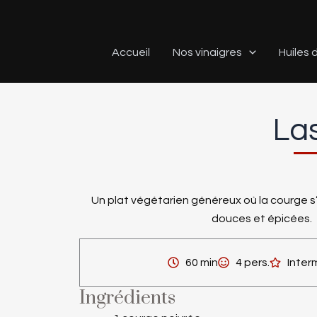
Aller
au
contenu
Accueil
Nos vinaigres
Huiles d
La
Un plat végétarien généreux où la courge s
douces et épicées.
60 min
4 pers.
Inter
Ingrédients