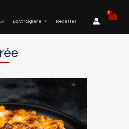
ux
La Vinaigrerie
Recettes
rée