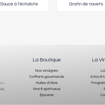
Sauce à l’échalote
Gratin de navets
La Boutique
La Vi
Nos vinaigres
La
Coffrets gourmands
Infos &
Huiles d’olive
Program
rés
Vins & spiritueux
ie)
.
Épicerie
Co