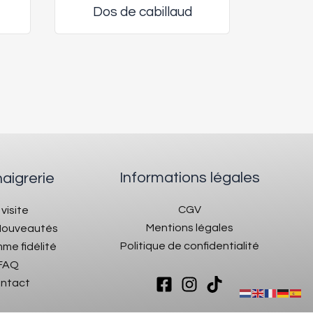
Dos de cabillaud
Informations légales
naigrerie
CGV
 visite
Mentions légales
 Nouveautés
Politique de confidentialité
me fidélité
FAQ
ntact