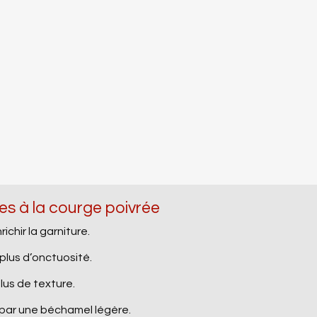
es à la courge poivrée
chir la garniture.
 plus d’onctuosité.
lus de texture.
par une béchamel légère.