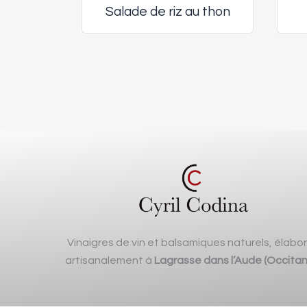
Salade de riz au thon
Vinaigres de vin et balsamiques naturels, élabo
artisanalement à
Lagrasse dans l’Aude (Occitan