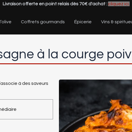
Livraison offerte en point relais dès 70€ d'achat :
cliquez ici.
’olive
Coffrets gourmands
Épicerie
Vins & spiritue
sagne à la courge poiv
’associe à des saveurs
médiaire