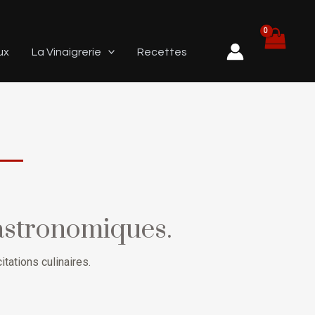
ux
La Vinaigrerie
Recettes
gastronomiques.
tations culinaires.