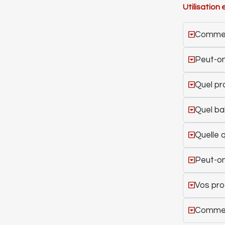
Utilisation 
Comment
Peut-on
Quel pro
Quel ba
Quelle q
Peut-on 
Vos pro
Comment