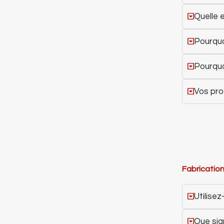
Quelle 
Pourquo
Pourquoi
Vos prod
Fabricatio
Utilise
Que sign