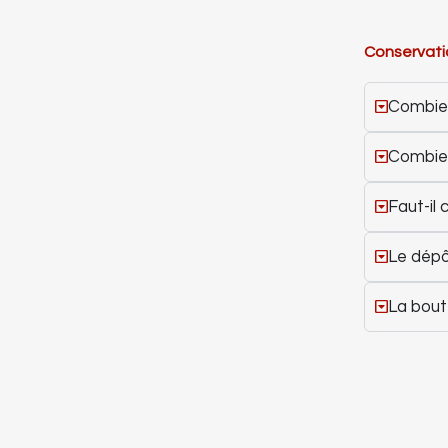
Conservati
Combien
Combien
Faut-il 
Le dépôt
La bout