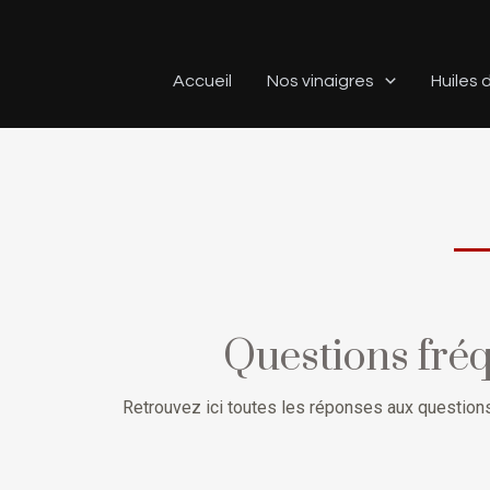
Aller
au
contenu
Accueil
Nos vinaigres
Huiles d
Questions fréq
Retrouvez ici toutes les réponses aux questions 