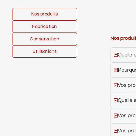
Nos produits
Fabrication
Nos produi
Conservation
Utilisations
Quelle e
Pourquo
Vos pro
Quelle e
Vos prod
Vos prod