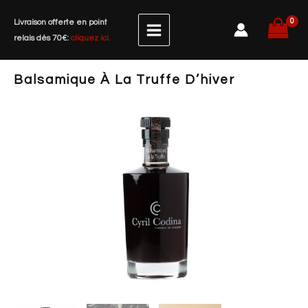
Aller
Livraison offerte en point
au
relais dès 70€:
cliquez ici.
contenu
Balsamique À La Truffe D’hiver
quantité
de
Balsamique
à
la
truffe
d'hiver