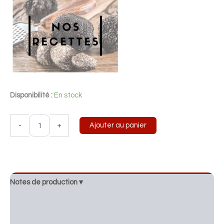
Disponibilité :
En stock
-
+
Ajouter au panier
Notes de production ▾
Idées de recettes ▾
Profil gustatif ▾