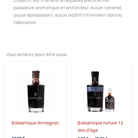
L’objectif est d’obtenir un équilibre précis entre
puissance aromatique et profondeur. Aucun caramel,
aucun épaississant, aucun additif n’intervient dans la
fabrication.
Vous aimerez peut-être aussi…
Plage
Ce
de
produit
prix :
a
6,50 €
à
plusieurs
19,00 €
variations.
Les
options
peuvent
Balsamique Armagnac
Balsamique nature 12
être
ans d’âge
choisies