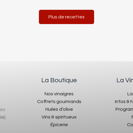
Plus de recettes
La Boutique
La Vi
Nos vinaigres
La
Coffrets gourmands
Infos &
Huiles d’olive
Program
rés
Vins & spiritueux
ie)
.
Épicerie
Co