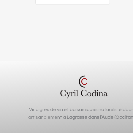
Vinaigres de vin et balsamiques naturels, élabo
artisanalement à
Lagrasse dans l’Aude (Occitan