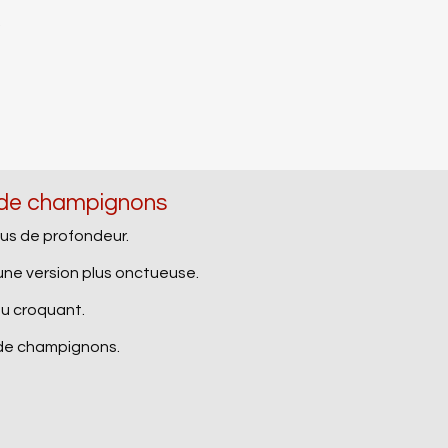
.
e de champignons
us de profondeur.
une version plus onctueuse.
du croquant.
 de champignons.