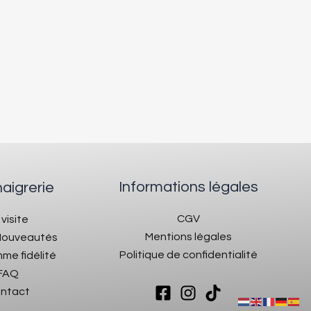
Informations légales
naigrerie
CGV
 visite
Mentions légales
 Nouveautés
Politique de confidentialité
me fidélité
FAQ
ntact