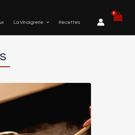
ux
La Vinaigrerie
Recettes
s