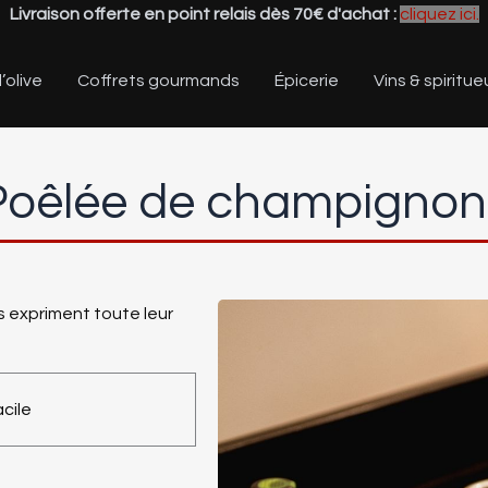
Livraison offerte en point relais dès 70€ d'achat :
cliquez ici.
’olive
Coffrets gourmands
Épicerie
Vins & spiritue
Poêlée de champignon
 expriment toute leur
cile