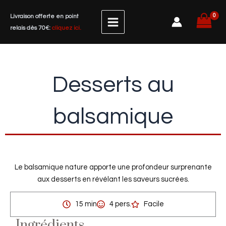
Aller
Livraison offerte en point
au
relais dès 70€:
cliquez ici.
contenu
Desserts au
balsamique
Le balsamique nature apporte une profondeur surprenante
aux desserts en révélant les saveurs sucrées.
15 min
4 pers.
Facile
Ingrédients