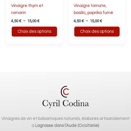
Vinaigre thym et
Vinaigre tomate,
être
être
romarin
basilic, paprika fumé
choisies
choisies
sur
sur
4,50
€
–
15,00
€
4,50
€
–
15,00
€
la
la
Choix des options
Choix des options
page
page
du
du
produit
produit
Vinaigres de vin et balsamiques naturels, élaborés artisanalement
à
Lagrasse dans l’Aude (Occitanie)
.