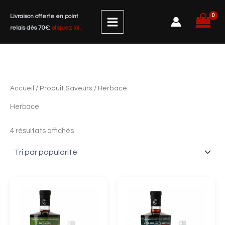
Trié
Aller
par
Livraison offerte en point
popularité
au
relais dès 70€:
cliquez ici.
contenu
Accueil
/ Produit Saveurs / Herbacé
Herbacé
4 résultats affichés
Plage
Plage
Ce
Ce
de
de
produit
produit
prix :
prix :
a
6,50 €
a
6,50 €
à
à
plusieurs
plusieurs
21,00 €
23,00 €