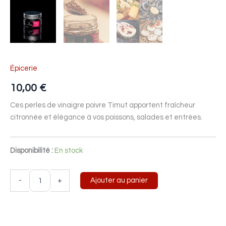
Épicerie
10,00
€
Ces perles de vinaigre poivre Timut apportent fraîcheur
citronnée et élégance à vos poissons, salades et entrées.
Disponibilité :
En stock
-
+
Ajouter au panier