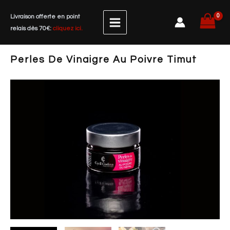
Aller
Livraison offerte en point
au
relais dès 70€:
cliquez ici.
contenu
Perles De Vinaigre Au Poivre Timut
quantité
de
Perles
de
vinaigre
au
poivre
Timut