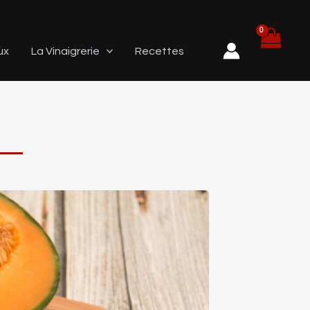
ux
La Vinaigrerie
Recettes