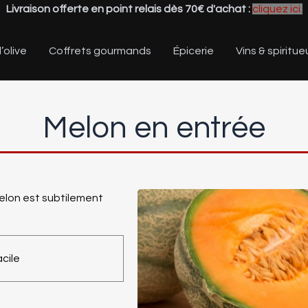
Livraison offerte en point relais dès 70€ d'achat :
cliquez ici.
’olive
Coffrets gourmands
Épicerie
Vins & spiritue
Melon en entrée
melon est subtilement
cile