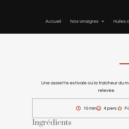
Aller
au
contenu
Accueil
Nos vinaigres
Huiles d
Une assiette estivale où la fraîcheur du 
relevée.
10 min
4 pers.
Fa
Ingrédients