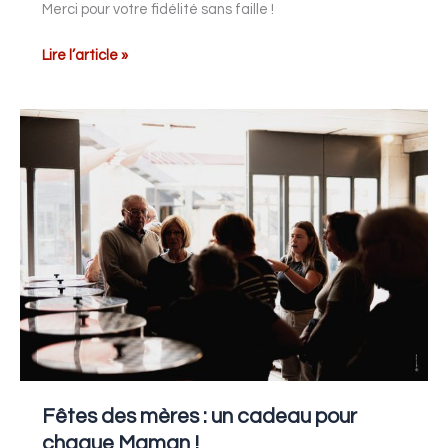
Merci pour votre fidélité sans faille !
Lire l’article »
Fêtes
des
mères
:
un
cadeau
pour
chaque
Maman
!
Fêtes des mères : un cadeau pour
chaque Maman !