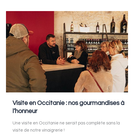
Visite
en
Occitanie
:
nos
gourmandises
à
l’honneur
Visite en Occitanie : nos gourmandises à
l’honneur
Une visite en Occitanie ne serait pas complète sans la
visite de notre vinaigrerie !