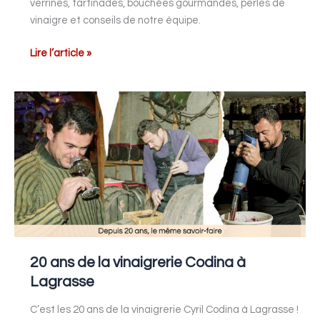
verrines, tartinades, bouchées gourmandes, perles de
vinaigre et conseils de notre équipe.
Lire l’article »
20
ans
de
la
vinaigrerie
Codina
à
Lagrasse
20 ans de la vinaigrerie Codina à
Lagrasse
C’est les 20 ans de la vinaigrerie Cyril Codina à Lagrasse !