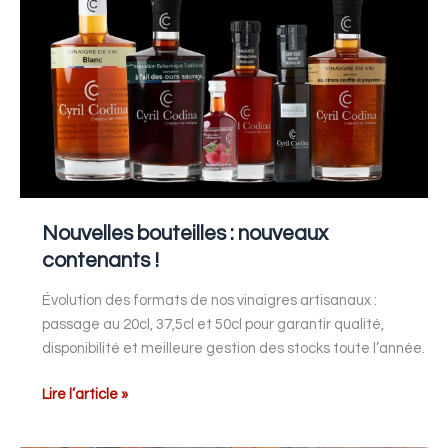
nouveaux
contenants
!
Nouvelles bouteilles : nouveaux
contenants !
Évolution des formats de nos vinaigres artisanaux :
passage au 20cl, 37,5cl et 50cl pour garantir qualité,
disponibilité et meilleure gestion des stocks toute l’année.
Lire l’article »