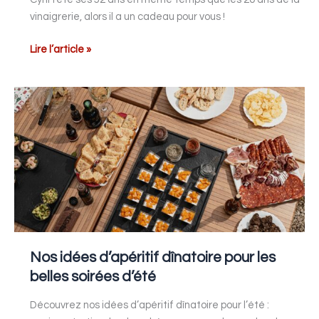
vinaigrerie, alors il a un cadeau pour vous !
Lire l’article »
Nos
idées
d’apéritif
dînatoire
pour
les
belles
soirées
d’été
Nos idées d’apéritif dînatoire pour les
belles soirées d’été
Découvrez nos idées d’apéritif dînatoire pour l’été :