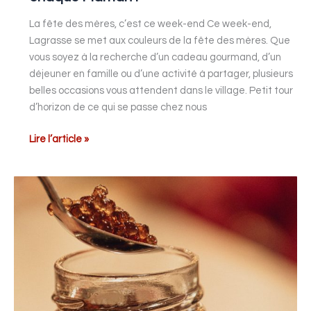
La fête des mères, c’est ce week-end Ce week-end,
Lagrasse se met aux couleurs de la fête des mères. Que
vous soyez à la recherche d’un cadeau gourmand, d’un
déjeuner en famille ou d’une activité à partager, plusieurs
belles occasions vous attendent dans le village. Petit tour
d’horizon de ce qui se passe chez nous
Lire l’article »
Les
perles
de
vinaigre
au
poivre
Timut
sont