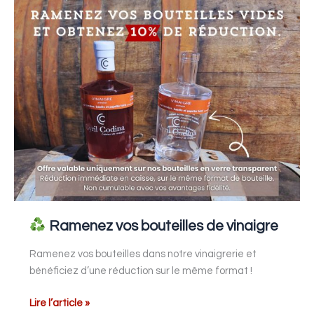
Ramenez
vos
bouteilles
de
vinaigre
Ramenez vos bouteilles de vinaigre
Ramenez vos bouteilles dans notre vinaigrerie et
bénéficiez d’une réduction sur le même format !
Lire l’article »