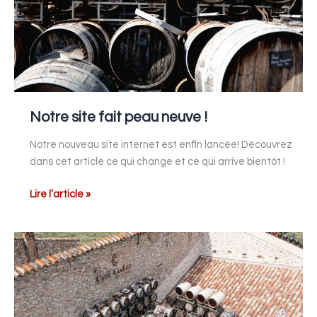
peau
neuve
!
Notre site fait peau neuve !
Notre nouveau site internet est enfin lancée! Découvrez
dans cet article ce qui change et ce qui arrive bientôt !
Lire l’article »
Vinaigre
balsamique
:
c’est
quoi