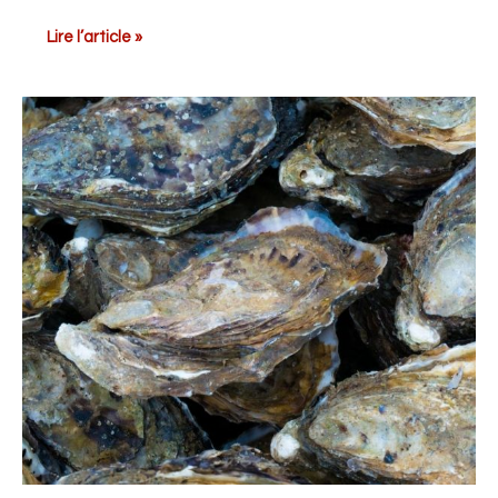
Lire l’article »
Quel
vinaigre
pour
les
huîtres
?