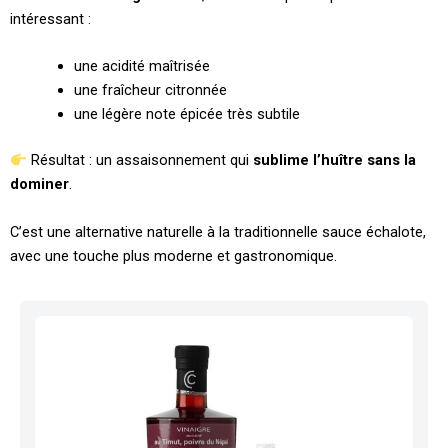
intéressant :
une acidité maîtrisée
une fraîcheur citronnée
une légère note épicée très subtile
Résultat : un assaisonnement qui
sublime l’huître sans la
dominer
.
C’est une alternative naturelle à la traditionnelle sauce échalote,
avec une touche plus moderne et gastronomique.
Ce
produit
a
plusieurs
variations.
Les