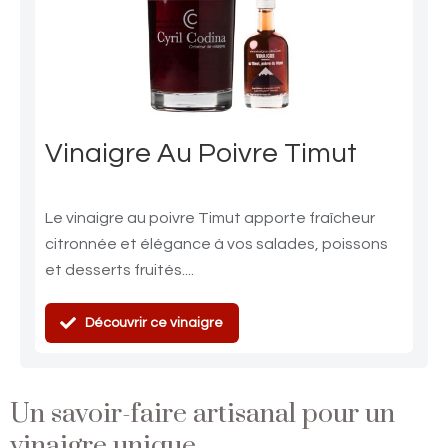
options
peuvent
être
choisies
sur
la
Vinaigre Au Poivre Timut
page
du
produit
Le vinaigre au poivre Timut apporte fraîcheur
citronnée et élégance à vos salades, poissons
et desserts fruités....
Découvrir ce vinaigre
Un savoir-faire artisanal pour un
vinaigre unique