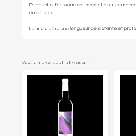
En bouche, l’attaque est ample. La structure r
du cépage.
La finale offre une
longueur persistante et prof
Vous aimerez peut-être aussi…