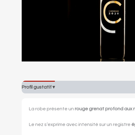
Profil gustatif ▾
Informations ▾
Description
La robe présente un
rouge grenat profond aux re
Le nez s’exprime avec intensité sur un registre
é