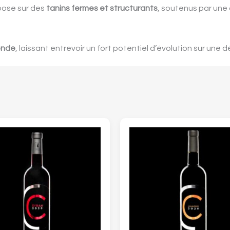
epose sur des
tanins fermes et structurants
, soutenus par une a
onde
, laissant entrevoir un fort potentiel d’évolution sur une d