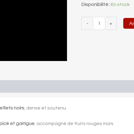
Disponibilité :
En stock
-
+
Aj
flets noirs
, dense et soutenu.
picé et garrigue
, accompagné de fruits rouges mûrs.