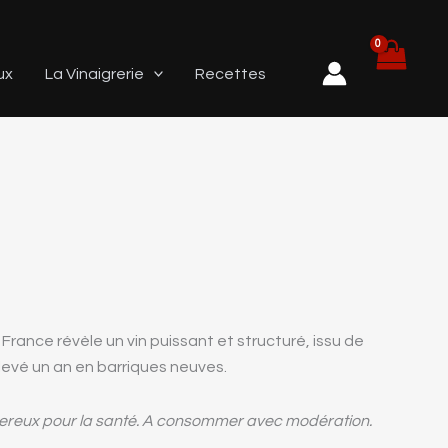
ux
La Vinaigrerie
Recettes
France révèle un vin puissant et structuré, issu de
levé un an en barriques neuves.
gereux pour la santé. A consommer avec modération.