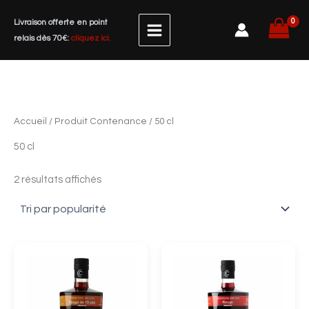
Trié
Aller
par
Livraison offerte en point
popularité
au
relais dès 70€:
cliquez ici.
contenu
Accueil
/ Produit Contenance / 50 cl
50 cl
2 résultats affichés