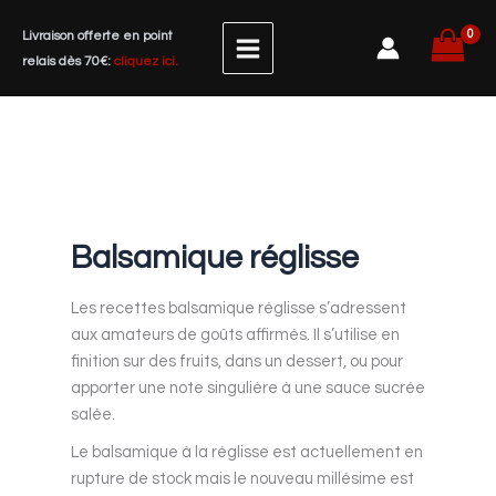
Aller
Livraison offerte en point
au
relais dès 70€:
cliquez ici.
contenu
Balsamique réglisse
Les recettes balsamique réglisse s’adressent
aux amateurs de goûts affirmés. Il s’utilise en
finition sur des fruits, dans un dessert, ou pour
apporter une note singulière à une sauce sucrée
salée.
Le balsamique à la réglisse est actuellement en
rupture de stock mais le nouveau millésime est