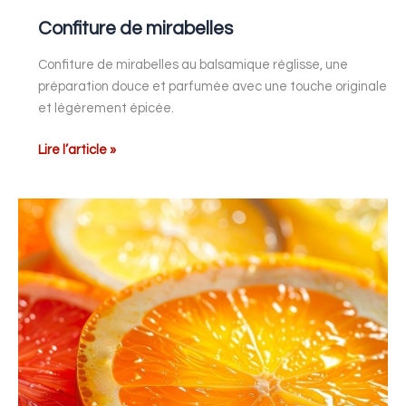
Confiture de mirabelles
Confiture de mirabelles au balsamique réglisse, une
préparation douce et parfumée avec une touche originale
et légèrement épicée.
Lire l’article »
Salade
de
fruits
d’hiver