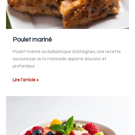
Poulet mariné
Poulet mariné au balsamique châtaignes, une recette
savoureuse où la marinade apporte douceur et
profondeur.
Lire l’article »
Salade
de
fruits
d’automne