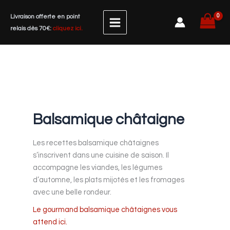
Aller
Livraison offerte en point
au
relais dès 70€:
cliquez ici.
contenu
Balsamique châtaigne
Les recettes balsamique châtaignes
s’inscrivent dans une cuisine de saison. Il
accompagne les viandes, les légumes
d’automne, les plats mijotés et les fromages
avec une belle rondeur.
Le gourmand balsamique châtaignes vous
attend ici.