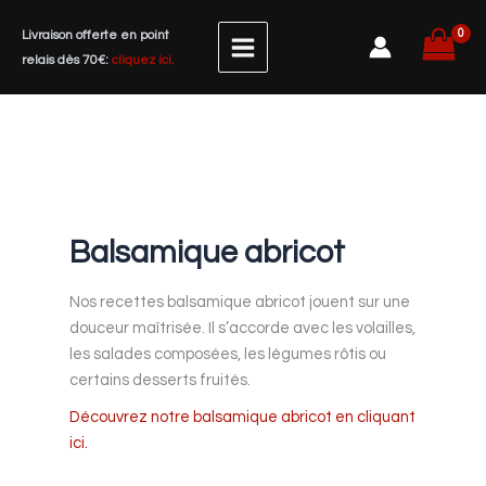
Aller
Livraison offerte en point
au
relais dès 70€:
cliquez ici.
contenu
Balsamique abricot
Nos recettes balsamique abricot jouent sur une
douceur maîtrisée. Il s’accorde avec les volailles,
les salades composées, les légumes rôtis ou
certains desserts fruités.
Découvrez notre balsamique abricot en cliquant
ici.