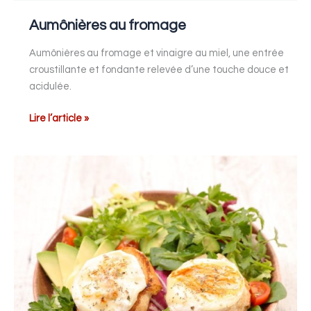
Aumônières au fromage
Aumônières au fromage et vinaigre au miel, une entrée
croustillante et fondante relevée d’une touche douce et
acidulée.
Lire l’article »
Salade
de
chèvre
chaud