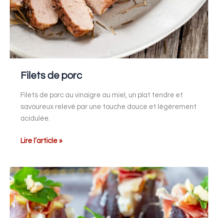
Filets de porc
Filets de porc au vinaigre au miel, un plat tendre et
savoureux relevé par une touche douce et légèrement
acidulée.
Lire l’article »
Figues
farcies
au
chèvre