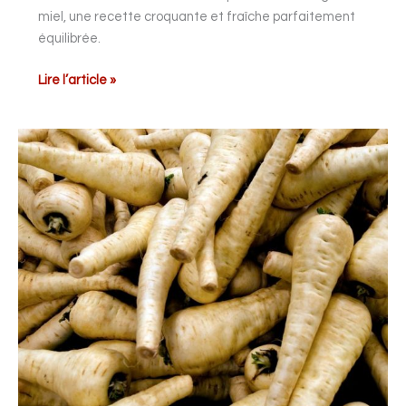
miel, une recette croquante et fraîche parfaitement
équilibrée.
Lire l’article »
Panais
rôtis
aux
amandes