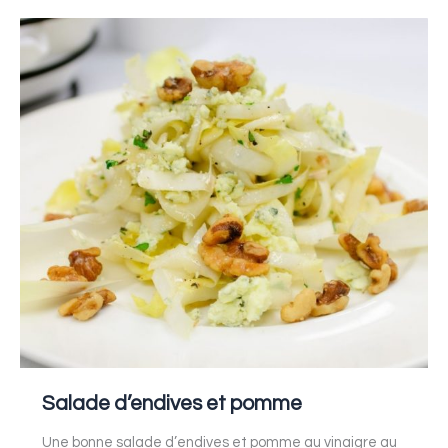
Salade
d’endives
et
pomme
Salade d’endives et pomme
Une bonne salade d’endives et pomme au vinaigre au