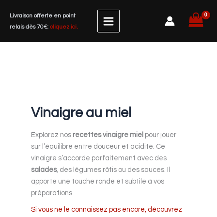
Aller
Livraison offerte en point
au
relais dès 70€:
cliquez ici.
contenu
Vinaigre au miel
Explorez nos
recettes vinaigre miel
pour jouer
sur l’équilibre entre douceur et acidité. Ce
vinaigre s’accorde parfaitement avec des
salades
, des légumes rôtis ou des sauces. Il
apporte une touche ronde et subtile à vos
préparations.
Si vous ne le connaissez pas encore, découvrez