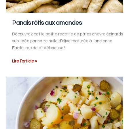
Panais rôtis aux amandes
Découvrez cette petite recette de pâtes chèvre épinards
sublimée par notre huile d’olive maturée à l’ancienne.
Facile, rapide et délicieuse !
Lire l’article »
Pommes
de
terre
en
salade