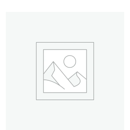
Aumônières
au
fromage